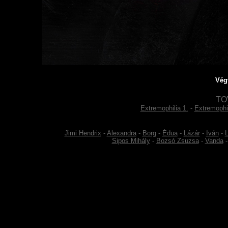
Vég
TO
Extremophilia 1.
-
Extremophil
Jimi Hendrix
-
Alexandra
-
Borg
-
Édua
-
Lázár
-
Iván
-
L
Sipos Mihály
-
Bozsó Zsuzsa
-
Vanda